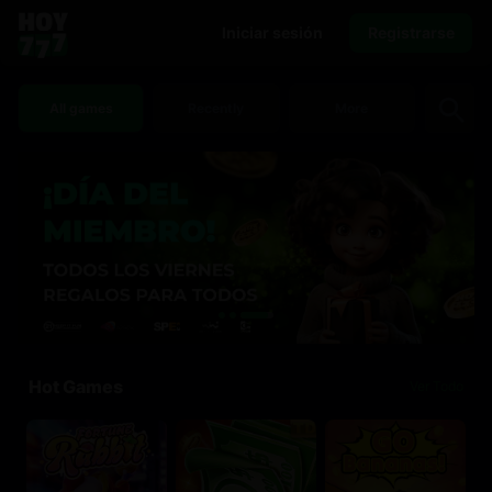
Iniciar sesión
Registrarse
All games
Recently
More
Hot Games
Ver Todo