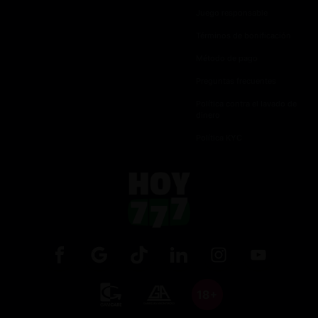
Juego responsable
GP Mines
1.3628X
$2725.6
Términos de bonificación
GP Mines
1.6455X
$3291
Método de pago
GP Mines
1.3628X
$2725.6
Preguntas frecuentes
Política contra el lavado de
GP Mines
1.6455X
$3291
dinero
GP Mines
1.6455X
$3291
Política KYC
GP Mines
1.3628X
$2725.6
GP Mines
1.3628X
$2725.6
GP Mines
1.3628X
$2725.6
GP Mines
1.6455X
$3291
GP Mines
1.3628X
$1362.8
GP Mines
1.3628X
$1362.8