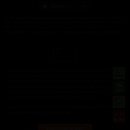
GP Mines
1.3628X
$1362.8
English
GP Mines
1.3628X
$1362.8
El sitio web ofrece juegos de azar propiedad directamente de Pistis Trade N.V.
Para convertirse en usuario de nuestro sitio web, debe tener 18 años de edad o
GP Mines
1.6455X
$1645.5
más. No somos responsables de las violaciones de las leyes locales
relacionadas con los juegos de azar. Juega responsablemente y diviértete en .
GP Mines
1.3628X
$1362.8
GP Mines
1.3628X
$1362.8
Sweet Bonanza
0.4X
$464
This is to certify that hoy777.com is operated by Pistis Trade N.V., a
Sweet Bonanza
1.15X
$1334
company incorporated under the laws of Curaçao with Company
Number 162576 and licensed by the Curaçao Gaming Authority to offer
Sweet Bonanza
13.9X
$13.900
games of chance under license number OGL/2024/1670/1153 in
accordance with the National Ordinance on Games of Chance
Sweet Bonanza
0.65X
$1131
(Landsverordening op de kansspelen, P.B. 2024, no. 157).
Sweet Bonanza
0.5X
$580
Gambling can be addictive. Please play responsibly. Hoy777.com only
accepts customers over 18 years of age.
Sweet Bonanza
1.2X
$1200
Sweet Bonanza
3.65X
$3650
Descarga la APP