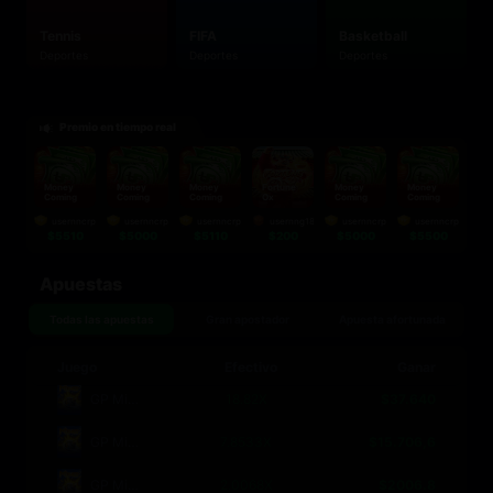
GP Mines
2.37X
$4740
Tennis
FIFA
Basketball
Deportes
Deportes
Deportes
GP Mines
3.6353X
$7270,6
GP Mines
5.1472X
$10.294,4
Premio en tiempo real
GP Mines
4.2927X
$8585,4
Money
Money
Money
Fortune
Money
Money
Money
Coming
Coming
Coming
Ox
Coming
Coming
Coming
GP Mines
2.7057X
$5411,4
usernncrpr
usernncrpr
usernncrpr
usernng18v
usernncrpr
usernncrpr
usernncr
$5510
$5000
$5110
$200
$5000
$5500
$5510
GP Mines
4.2927X
$8585,4
Apuestas
GP Mines
7.8533X
$15.706,6
Todas las apuestas
Gran apostador
Apuesta afortunada
GP Mines
18.82X
$37.640
Juego
Efectivo
Ganar
GP Mines
7.8533X
$15.706,6
GP Mines
2.0068X
$2006.8
GP Mines
1.3628X
$1362.8