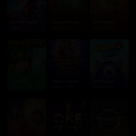
Money Coming
Go Bananas!
Fortune Rabbit
Tadagaming
Gaming Panda
Pgsoft
Gold Party
Joker's Jewels
GP Fierybot
Pragmatic Play
Pragmatic Play
Gaming Panda