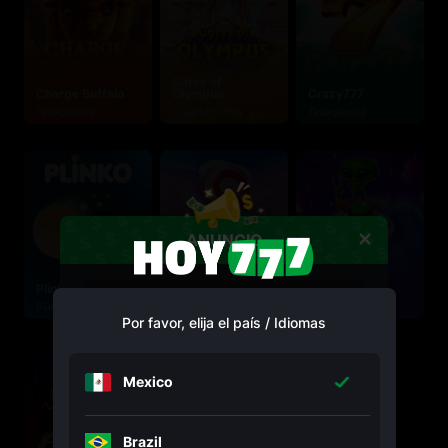
GP Mines
2.0935X
$2093,5
Gates of Olympus
0.243X
$2430
Gates of
Charge Buffalo
Olympus
Crazy777
Crazy Coin Flip
6.0769X
$7900
Tadagaming
Pragmatic Play
Tadagaming
GP Ring
1.4065X
$2813
GP Ring
1.4065X
$4219,5
GP Ring
1.4065X
$1406,5
ANUNCIO
GP Ring
1.4065X
$2813
Sweet Bonanza
Plinko XY
Xmas
Cosmic Cash
GP Ring
1.94X
$3880
Bienvenido a Hoy777.com
BGAMING
Pragmatic Play
Pragmatic Play
Por favor, elija el país / Idiomas
GP Mines
6.2866X
$62.866
🎁 ¡Bonificación de hasta
$ 10,000
para
GP Mines
3.6353X
$3635,3
Mexico
nuevos usuarios en su primer depósito!
GP Mines
1.8631X
$1863,1
🎁 Bonificación diaria de hasta
$ 3,000
en
el primer depósito cada día.
Brazil